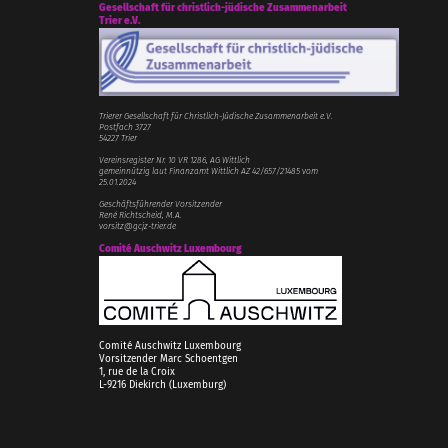
Gesellschaft für christlich-jüdische Zusammenarbeit
Trier e.V.
Trierer Gesellschaft für Christlich-Jüdische Zusammenarbeit e.V.
Postfach 3727
54227 Trier
Vereinsregister Nr. 10 VR 1286, AG Wittlich
gemeinnützig laut Finanzamt Wittlich AZ 42/657/21485 vom
25.01.2024
Geschäftsführender Vorsitzender
René Richtscheid, M.A.
vorsitz@gcjz-trier.de
Comité Auschwitz Luxembourg
Comité Auschwitz Luxembourg
Vorsitzender Marc Schoentgen
1, rue de la Croix
L-9216 Diekirch (Luxemburg)